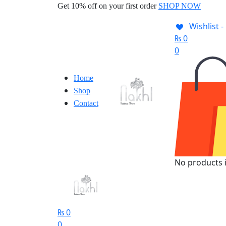
Get 10% off on your first order
SHOP NOW
Wishlist -
₨
0
0
Home
Shop
Contact
No products i
₨
0
0