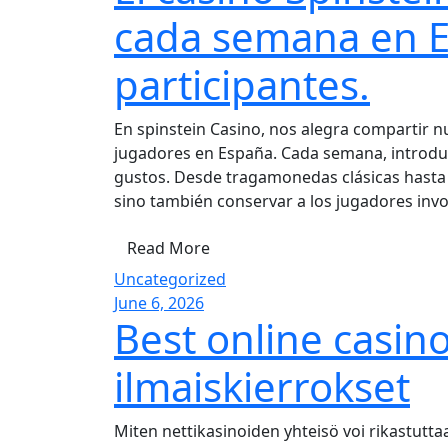
cada semana en E
participantes.
En spinstein Casino, nos alegra compartir n
jugadores en España. Cada semana, introdu
gustos. Desde tragamonedas clásicas hasta j
sino también conservar a los jugadores inv
Read More
Uncategorized
June 6, 2026
Best online casino
ilmaiskierrokset
Miten nettikasinoiden yhteisö voi rikastuttaa