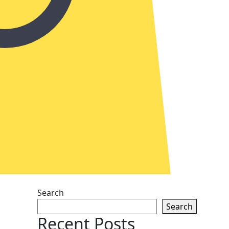
Search
Search
Recent Posts