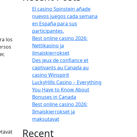
El casino Spinstein añade
nuevos juegos cada semana
en España para sus
participantes.
Best online casino 2026:
ra los
Nettikasino ja
ersos
ilmaiskierrokset
r,
Des jeux de confiance et
captivants au Canada au
casino Winspirit
LuckyHills Casino – Everything
You Have to Know About
Bonuses in Canada
Best online casino 2026:
Ilmaiskierrokset ja
maksutavat
Recent
ytävät