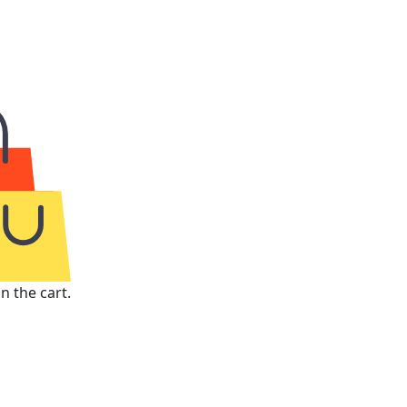
n the cart.