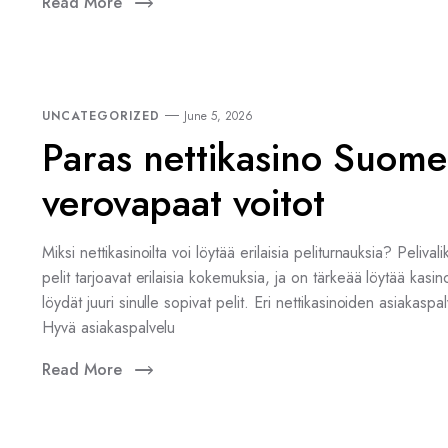
Read More
UNCATEGORIZED
June 5, 2026
Paras nettikasino Suome
verovapaat voitot
Miksi nettikasinoilta voi löytää erilaisia peliturnauksia? Pelival
pelit tarjoavat erilaisia kokemuksia, ja on tärkeää löytää kasin
löydät juuri sinulle sopivat pelit. Eri nettikasinoiden asiakaspal
Hyvä asiakaspalvelu
Read More