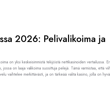
ssa 2026: Pelivalikoima ja
ikoima on yksi keskeisimmistä tekijöistä nettikasinoiden vertailussa. Eri
o, jossa on laaja valikoima suosittuja pelejä. Tämä varmistaa, että vii
velu vaihtelee merkittävästi, ja on tärkeää valita kasino, jolla on hyvä