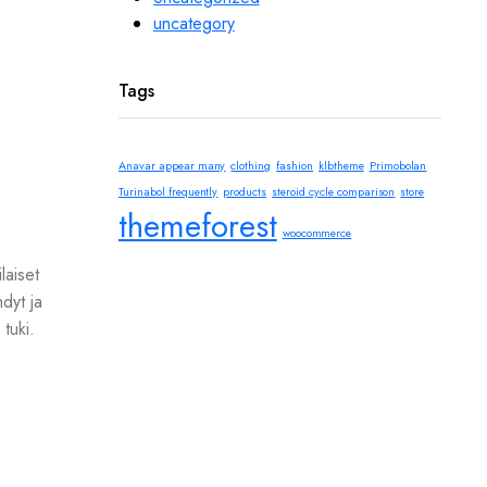
uncategory
Tags
Anavar appear many
clothing
fashion
klbtheme
Primobolan
Turinabol frequently
products
steroid cycle comparison
store
themeforest
woocommerce
laiset
hdyt ja
 tuki.