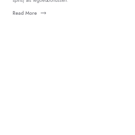
spins) als tegoedbonussen.
Read More