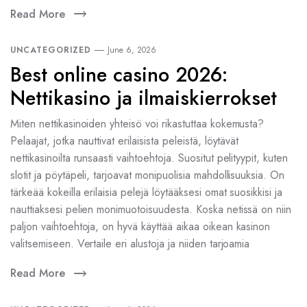
Read More
UNCATEGORIZED
June 6, 2026
Best online casino 2026:
Nettikasino ja ilmaiskierrokset
Miten nettikasinoiden yhteisö voi rikastuttaa kokemusta?
Pelaajat, jotka nauttivat erilaisista peleistä, löytävät
nettikasinoilta runsaasti vaihtoehtoja. Suositut pelityypit, kuten
slotit ja pöytäpeli, tarjoavat monipuolisia mahdollisuuksia. On
tärkeää kokeilla erilaisia pelejä löytääksesi omat suosikkisi ja
nauttiaksesi pelien monimuotoisuudesta. Koska netissä on niin
paljon vaihtoehtoja, on hyvä käyttää aikaa oikean kasinon
valitsemiseen. Vertaile eri alustoja ja niiden tarjoamia
Read More