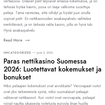
vertailussa. Erilaiset pelit tarjoavat erilaisia kokemuksia, ja on
tärkeää löytää kasino, jossa on laaja valikoima suosittuja
pelejä. Tämä varmistaa, että viihdyt ja löydät juuri sinulle
sopivat pelit. Eri nettikasinoiden asiakaspalvelu vaihtelee
merkittävästi, ja on tärkeää valita kasino, jolla on hyvä tuki.
Hyvä asiakaspalvelu
Read More
UNCATEGORIZED
June 5, 2026
Paras nettikasino Suomessa
2026: Luotettavat kokemukset ja
bonukset
Miksi pelaajien kokemukset ovat arvokkaita? Verovapaat voitot
ovat yksi tärkeimmistä syistä, miksi suomalaiset pelaajat
valitsevat nettikasinot. Kun voitot ovat verovapaita, pelaajat
voivat nauttia jokaisesta voitetusta eurosta ilman huolta