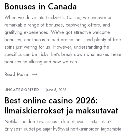
Bonuses in Canada
When we delve into LuckyHills Casino, we uncover an
remarkable range of bonuses, captivating offers, and
gratifying experiences. We’ve got attractive welcome
bonuses, continuous reload promotions, and plenty of free
spins just waiting for us. However, understanding the
specifics can be tricky. Let’s break down what makes these
bonuses so alluring and how we can
Read More
UNCATEGORIZED
June 5, 2026
Best online casino 2026:
Ilmaiskierrokset ja maksutavat
Nettikasinoiden turvallisuus ja luotettavuus: mitä tietää?
Erityisesti uudet pelaajat hyötyvät nettikasinoiden tarjoamista