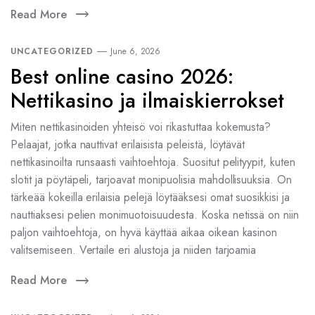
Read More
UNCATEGORIZED
June 6, 2026
Best online casino 2026:
Nettikasino ja ilmaiskierrokset
Miten nettikasinoiden yhteisö voi rikastuttaa kokemusta?
Pelaajat, jotka nauttivat erilaisista peleistä, löytävät
nettikasinoilta runsaasti vaihtoehtoja. Suositut pelityypit, kuten
slotit ja pöytäpeli, tarjoavat monipuolisia mahdollisuuksia. On
tärkeää kokeilla erilaisia pelejä löytääksesi omat suosikkisi ja
nauttiaksesi pelien monimuotoisuudesta. Koska netissä on niin
paljon vaihtoehtoja, on hyvä käyttää aikaa oikean kasinon
valitsemiseen. Vertaile eri alustoja ja niiden tarjoamia
Read More