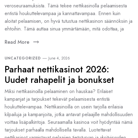
veroseuraamuksista. Tämä tekee nettikasinolla pelaamisesta
entistä houkuttelevampaa ja kannattavampaa. Ennen kuin
aloitat pelaamisen, on hyvä tutustua nettikasinon säännöksiin ja
ehtoihin. Tämä auttaa sinua ymmärtämään, mitä odottaa, ja
Read More
UNCATEGORIZED
June 4, 2026
Parhaat nettikasinot 2026:
Uudet rahapelit ja bonukset
Miksi nettikasinoilla pelaaminen on hauskaa? Erilaiset
kampanjat ja tarjoukset tekevät pelaamisesta entistä
houkuttelevampaa. Nettikasinoilla on usein tarjolla erilaisia
kilpailuja ja kampanjoita, jotka antavat pelaajille mahdollisuuden
voittaa lisäpalkintoja. Seuraamalla kasinoa voit hyödyntää nämä
tarjoukset parhaalla mahdollisella tavalla. Luotettavat
nettikasinot varmistavat pelaajien tietoturvan ja yksityisyyden.