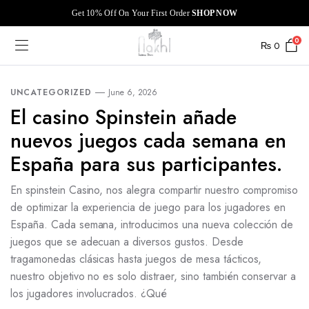
Get 10% Off On Your First Order
SHOP NOW
0
₨
0
UNCATEGORIZED
June 6, 2026
El casino Spinstein añade
nuevos juegos cada semana en
España para sus participantes.
En spinstein Casino, nos alegra compartir nuestro compromiso
de optimizar la experiencia de juego para los jugadores en
España. Cada semana, introducimos una nueva colección de
juegos que se adecuan a diversos gustos. Desde
tragamonedas clásicas hasta juegos de mesa tácticos,
nuestro objetivo no es solo distraer, sino también conservar a
los jugadores involucrados. ¿Qué