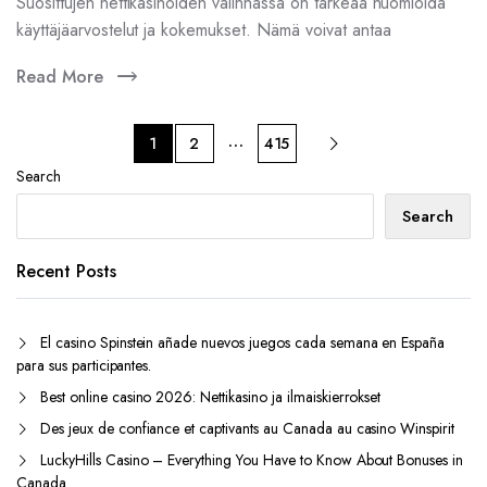
Suosittujen nettikasinoiden valinnassa on tärkeää huomioida
käyttäjäarvostelut ja kokemukset. Nämä voivat antaa
Read More
…
1
2
415
Search
Search
Recent Posts
El casino Spinstein añade nuevos juegos cada semana en España
para sus participantes.
Best online casino 2026: Nettikasino ja ilmaiskierrokset
Des jeux de confiance et captivants au Canada au casino Winspirit
LuckyHills Casino – Everything You Have to Know About Bonuses in
Canada