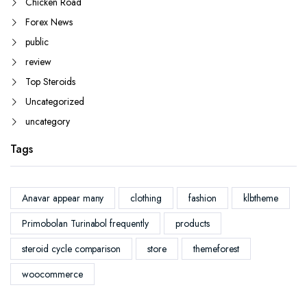
Chicken Road
Forex News
public
review
Top Steroids
Uncategorized
uncategory
Tags
Anavar appear many
clothing
fashion
klbtheme
Primobolan Turinabol frequently
products
steroid cycle comparison
store
themeforest
woocommerce