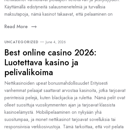
Käyttämällä edistyneitä salausmenetelmiä ja turvallisia
maksutapoja, nämä kasinot takaavat, että pelaaminen on
Read More
UNCATEGORIZED
June 4, 2026
Best online casino 2026:
Luotettava kasino ja
pelivalikoima
Nettikasinoiden upeat bonusmahdollisuudet Erityisesti
vanhemmat pelaajat saattavat arvostaa kasinoita, jotka tarjoavat
perinteisiä pelejä, kuten blackjackia ja rulettia. Nämä pelit ovat
olleet suosittuja vuosikymmenten ajan ja tarjoavat klassista
kasinoelämystä. Mobiilipelaaminen on nykyään yhä
suositumpaa, ja monet nettikasinot tarjoavat sovelluksia tai
responsiivisia verkkosivustoja. Tämä tarkoittaa, että voit pelata