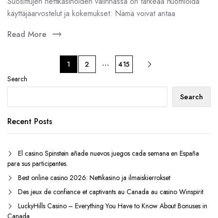
Suosittujen nettikasinoiden valinnassa on tärkeää huomioida
käyttäjäarvostelut ja kokemukset. Nämä voivat antaa
Read More
…
1
2
415
Search
Search
Recent Posts
El casino Spinstein añade nuevos juegos cada semana en España
para sus participantes.
Best online casino 2026: Nettikasino ja ilmaiskierrokset
Des jeux de confiance et captivants au Canada au casino Winspirit
LuckyHills Casino – Everything You Have to Know About Bonuses in
Canada