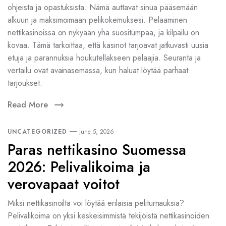
ohjeista ja opastuksista. Nämä auttavat sinua pääsemään
alkuun ja maksimoimaan pelikokemuksesi. Pelaaminen
nettikasinoissa on nykyään yhä suositumpaa, ja kilpailu on
kovaa. Tämä tarkoittaa, että kasinot tarjoavat jatkuvasti uusia
etuja ja parannuksia houkutellakseen pelaajia. Seuranta ja
vertailu ovat avainasemassa, kun haluat löytää parhaat
tarjoukset.
Read More
UNCATEGORIZED
June 5, 2026
Paras nettikasino Suomessa
2026: Pelivalikoima ja
verovapaat voitot
Miksi nettikasinoilta voi löytää erilaisia peliturnauksia?
Pelivalikoima on yksi keskeisimmistä tekijöistä nettikasinoiden