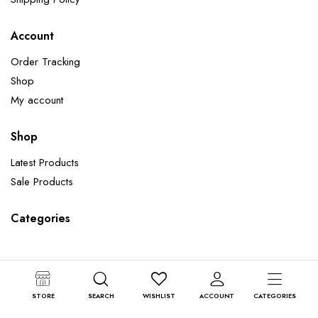
Account
Order Tracking
Shop
My account
Shop
Latest Products
Sale Products
Categories
Copyright 2025 © All right reserved.
STORE
SEARCH
WISHLIST
ACCOUNT
CATEGORIES