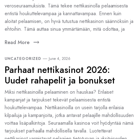
veroseuraamuksista. Tämä tekee nettikasinolla pelaamisesta
entistä houkuttelevampaa ja kannattavampaa. Ennen kuin
aloitat pelaamisen, on hyvä tutustua nettikasinon säännöksiin ja
ehtoihin. Tämä auttaa sinua ymmärtämään, mitä odottaa, ja
Read More
UNCATEGORIZED
June 4, 2026
Parhaat nettikasinot 2026:
Uudet rahapelit ja bonukset
Miksi nettikasinoilla pelaaminen on hauskaa? Erilaiset
kampanjat ja tarjoukset tekevät pelaamisesta entistä
houkuttelevampaa. Nettikasinoilla on usein tarjolla erilaisia
kilpailuja ja kampanjoita, jotka antavat pelaajille mahdollisuuden
voittaa lisäpalkintoja. Seuraamalla kasinoa voit hyödyntää nämä
tarjoukset parhaalla mahdollisella tavalla. Luotettavat
nettikasinot varmistavat pelaajien tietoturvan ja yksityisyyden.