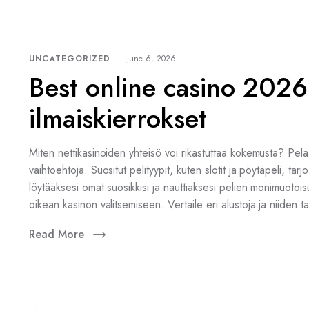
UNCATEGORIZED
June 6, 2026
Best online casino 2026:
ilmaiskierrokset
Miten nettikasinoiden yhteisö voi rikastuttaa kokemusta? Pelaajat
vaihtoehtoja. Suositut pelityypit, kuten slotit ja pöytäpeli, tar
löytääksesi omat suosikkisi ja nauttiaksesi pelien monimuotoi
oikean kasinon valitsemiseen. Vertaile eri alustoja ja niiden t
Read More