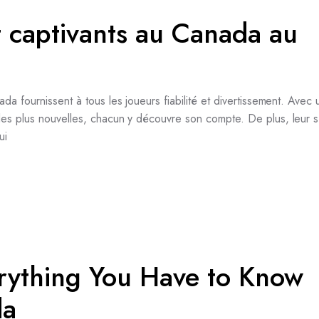
t captivants au Canada au
a fournissent à tous les joueurs fiabilité et divertissement. Avec 
es plus nouvelles, chacun y découvre son compte. De plus, leur s
ui
erything You Have to Know
da