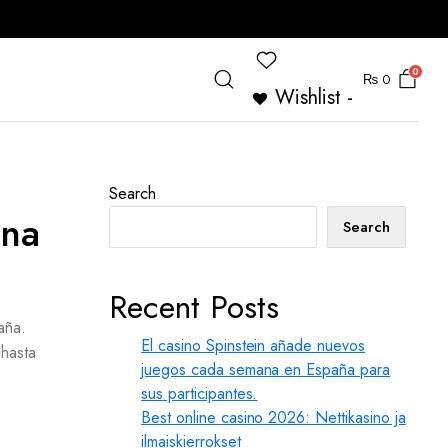
0
₨
0
Wishlist -
Search
ana
Search
Recent Posts
aña.
El casino Spinstein añade nuevos
 hasta
juegos cada semana en España para
sus participantes.
Best online casino 2026: Nettikasino ja
ilmaiskierrokset