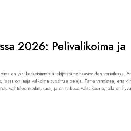
ssa 2026: Pelivalikoima ja
ikoima on yksi keskeisimmistä tekijöistä nettikasinoiden vertailussa. Eri
o, jossa on laaja valikoima suosittuja pelejä. Tämä varmistaa, että vii
velu vaihtelee merkittävästi, ja on tärkeää valita kasino, jolla on hyvä