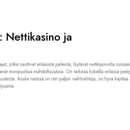
 Nettikasino ja
, jotka nauttivat erilaisista peleistä, löytävät nettikasinoilta runsaas
joavat monipuolisia mahdollisuuksia. On tärkeää kokeilla erilaisia pele
suudesta. Koska netissä on niin paljon vaihtoehtoja, on hyvä käyttää 
arjoamia