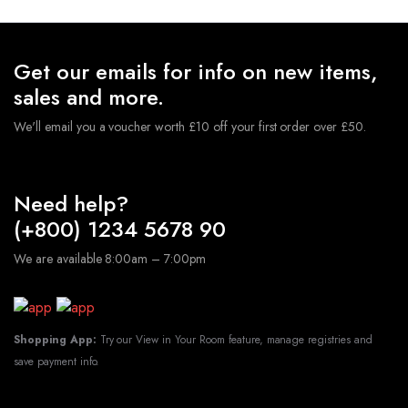
Get our emails for info on new items,
sales and more.
We'll email you a voucher worth £10 off your first order over £50.
Need help?
(+800) 1234 5678 90
We are available 8:00am – 7:00pm
Shopping App:
Try our View in Your Room feature, manage registries and
save payment info.