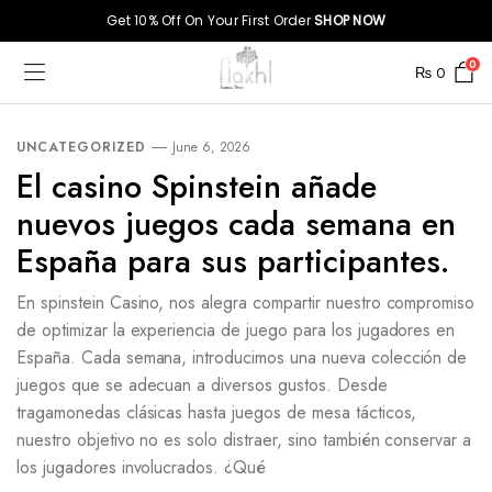
Get 10% Off On Your First Order
SHOP NOW
0
₨
0
UNCATEGORIZED
June 6, 2026
El casino Spinstein añade
nuevos juegos cada semana en
España para sus participantes.
En spinstein Casino, nos alegra compartir nuestro compromiso
de optimizar la experiencia de juego para los jugadores en
España. Cada semana, introducimos una nueva colección de
juegos que se adecuan a diversos gustos. Desde
tragamonedas clásicas hasta juegos de mesa tácticos,
nuestro objetivo no es solo distraer, sino también conservar a
los jugadores involucrados. ¿Qué