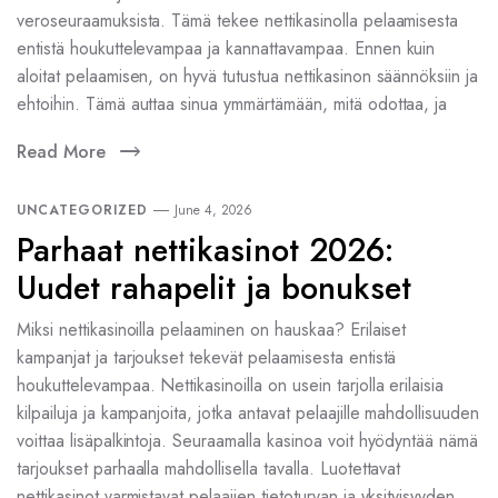
veroseuraamuksista. Tämä tekee nettikasinolla pelaamisesta
entistä houkuttelevampaa ja kannattavampaa. Ennen kuin
aloitat pelaamisen, on hyvä tutustua nettikasinon säännöksiin ja
ehtoihin. Tämä auttaa sinua ymmärtämään, mitä odottaa, ja
Read More
UNCATEGORIZED
June 4, 2026
Parhaat nettikasinot 2026:
Uudet rahapelit ja bonukset
Miksi nettikasinoilla pelaaminen on hauskaa? Erilaiset
kampanjat ja tarjoukset tekevät pelaamisesta entistä
houkuttelevampaa. Nettikasinoilla on usein tarjolla erilaisia
kilpailuja ja kampanjoita, jotka antavat pelaajille mahdollisuuden
voittaa lisäpalkintoja. Seuraamalla kasinoa voit hyödyntää nämä
tarjoukset parhaalla mahdollisella tavalla. Luotettavat
nettikasinot varmistavat pelaajien tietoturvan ja yksityisyyden.