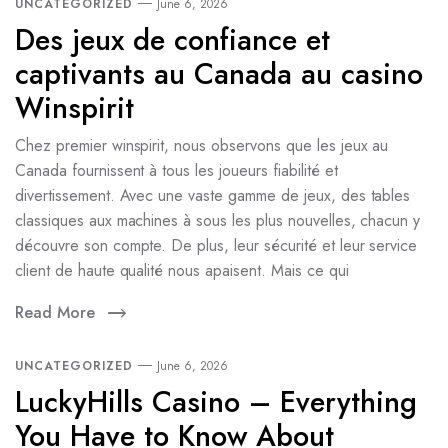
UNCATEGORIZED
June 6, 2026
Des jeux de confiance et
captivants au Canada au casino
Winspirit
Chez premier winspirit, nous observons que les jeux au
Canada fournissent à tous les joueurs fiabilité et
divertissement. Avec une vaste gamme de jeux, des tables
classiques aux machines à sous les plus nouvelles, chacun y
découvre son compte. De plus, leur sécurité et leur service
client de haute qualité nous apaisent. Mais ce qui
Read More
UNCATEGORIZED
June 6, 2026
LuckyHills Casino – Everything
You Have to Know About