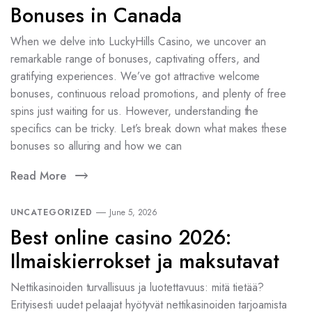
Bonuses in Canada
When we delve into LuckyHills Casino, we uncover an
remarkable range of bonuses, captivating offers, and
gratifying experiences. We’ve got attractive welcome
bonuses, continuous reload promotions, and plenty of free
spins just waiting for us. However, understanding the
specifics can be tricky. Let’s break down what makes these
bonuses so alluring and how we can
Read More
UNCATEGORIZED
June 5, 2026
Best online casino 2026:
Ilmaiskierrokset ja maksutavat
Nettikasinoiden turvallisuus ja luotettavuus: mitä tietää?
Erityisesti uudet pelaajat hyötyvät nettikasinoiden tarjoamista