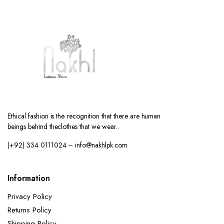
Ethical fashion is the recognition that there are human
beings behind theclothes that we wear..
(+92) 334 0111024 – info@nakhlpk.com
Information
Privacy Policy
Returns Policy
Shipping Policy