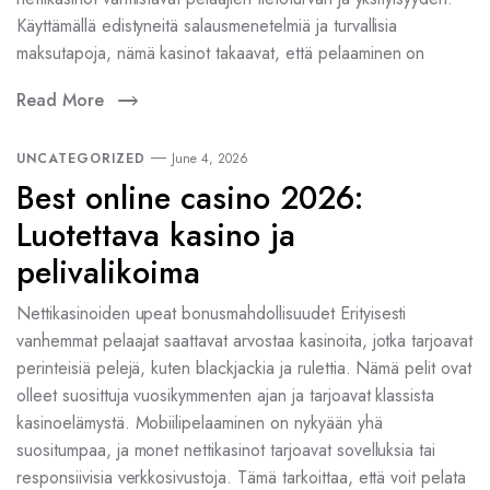
Käyttämällä edistyneitä salausmenetelmiä ja turvallisia
maksutapoja, nämä kasinot takaavat, että pelaaminen on
Read More
UNCATEGORIZED
June 4, 2026
Best online casino 2026:
Luotettava kasino ja
pelivalikoima
Nettikasinoiden upeat bonusmahdollisuudet Erityisesti
vanhemmat pelaajat saattavat arvostaa kasinoita, jotka tarjoavat
perinteisiä pelejä, kuten blackjackia ja rulettia. Nämä pelit ovat
olleet suosittuja vuosikymmenten ajan ja tarjoavat klassista
kasinoelämystä. Mobiilipelaaminen on nykyään yhä
suositumpaa, ja monet nettikasinot tarjoavat sovelluksia tai
responsiivisia verkkosivustoja. Tämä tarkoittaa, että voit pelata