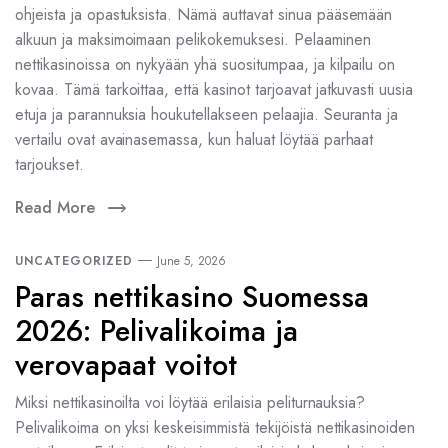
ohjeista ja opastuksista. Nämä auttavat sinua pääsemään
alkuun ja maksimoimaan pelikokemuksesi. Pelaaminen
nettikasinoissa on nykyään yhä suositumpaa, ja kilpailu on
kovaa. Tämä tarkoittaa, että kasinot tarjoavat jatkuvasti uusia
etuja ja parannuksia houkutellakseen pelaajia. Seuranta ja
vertailu ovat avainasemassa, kun haluat löytää parhaat
tarjoukset.
Read More
UNCATEGORIZED
June 5, 2026
Paras nettikasino Suomessa
2026: Pelivalikoima ja
verovapaat voitot
Miksi nettikasinoilta voi löytää erilaisia peliturnauksia?
Pelivalikoima on yksi keskeisimmistä tekijöistä nettikasinoiden