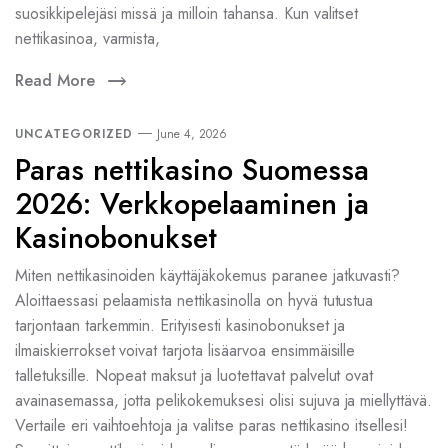
suosikkipelejäsi missä ja milloin tahansa. Kun valitset
nettikasinoa, varmista,
Read More
UNCATEGORIZED
June 4, 2026
Paras nettikasino Suomessa
2026: Verkkopelaaminen ja
Kasinobonukset
Miten nettikasinoiden käyttäjäkokemus paranee jatkuvasti?
Aloittaessasi pelaamista nettikasinolla on hyvä tutustua
tarjontaan tarkemmin. Erityisesti kasinobonukset ja
ilmaiskierrokset voivat tarjota lisäarvoa ensimmäisille
talletuksille. Nopeat maksut ja luotettavat palvelut ovat
avainasemassa, jotta pelikokemuksesi olisi sujuva ja miellyttävä.
Vertaile eri vaihtoehtoja ja valitse paras nettikasino itsellesi!