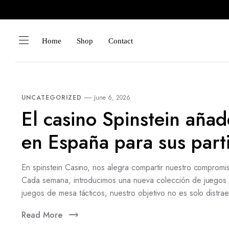
Home
Shop
Contact
UNCATEGORIZED
June 6, 2026
El casino Spinstein aña
en España para sus parti
En spinstein Casino, nos alegra compartir nuestro compromi
Cada semana, introducimos una nueva colección de juegos 
juegos de mesa tácticos, nuestro objetivo no es solo distra
Read More