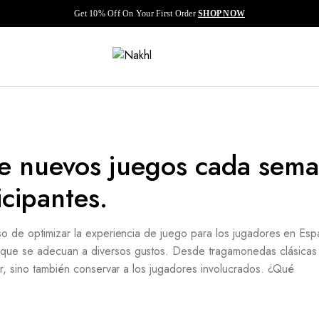
Get 10% Off On Your First Order
SHOP NOW
de nuevos juegos cada sem
cipantes.
so de optimizar la experiencia de juego para los jugadores en Esp
que se adecuan a diversos gustos. Desde tragamonedas clásicas
er, sino también conservar a los jugadores involucrados. ¿Qué