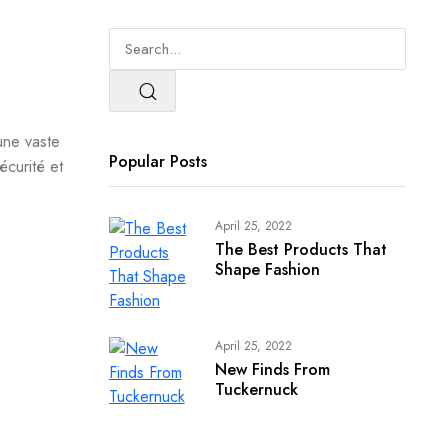
une vaste
Popular Posts
écurité et
April 25, 2022
The Best Products That
Shape Fashion
April 25, 2022
New Finds From
Tuckernuck