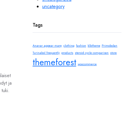
uncategory
Tags
Anavar appear many
clothing
fashion
klbtheme
Primobolan
Turinabol frequently
products
steroid cycle comparison
store
themeforest
woocommerce
laiset
hdyt ja
 tuki.