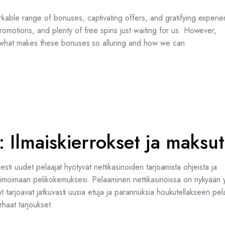
able range of bonuses, captivating offers, and gratifying experie
motions, and plenty of free spins just waiting for us. However,
n what makes these bonuses so alluring and how we can
 Ilmaiskierrokset ja maksu
isesti uudet pelaajat hyötyvät nettikasinoiden tarjoamista ohjeista ja
imoimaan pelikokemuksesi. Pelaaminen nettikasinoissa on nykyään 
t tarjoavat jatkuvasti uusia etuja ja parannuksia houkutellakseen pela
rhaat tarjoukset.