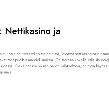
 Nettikasino ja
, jotka nauttivat erilaisista peleistä, löytävät nettikasinoilta runsaas
joavat monipuolisia mahdollisuuksia. On tärkeää kokeilla erilaisia pele
suudesta. Koska netissä on niin paljon vaihtoehtoja, on hyvä käyttää 
arjoamia