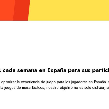
s cada semana en España para sus partic
e optimizar la experiencia de juego para los jugadores en España
 juegos de mesa tácticos, nuestro objetivo no es solo distraer, 